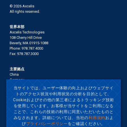
© 2026 Axcelis
All rights reserved.
世界本部
Axcelis Technologies
108 Cherry Hill Drive
Beverly, MA 01915-1088
Phone: 978.787.4000
Fax: 978.787.3000
主要拠点
China
Germany
Italy
当サイトでは、ユーザー体験の向上およびウェブサイ
Japan
トのアクセス状況や利用状況の分析を目的として、
Korea
Cookieおよびその他の第三者によるトラッキング技術
Malaysia
を使用しています。お客様が当サイトをご利用になる
Singapore
ことで、これらの技術の利用に同意いただいたものと
Taiwan
United States
みなされます。詳細については、当社の
利用規約
およ
び
プライバシーポリシー
をご確認ください。