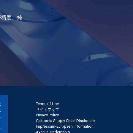
が精度、純
状
Terms of Use
サイトマップ
よ
Privacy Policy
に
California Supply Chain Disclosure
ま
Impressum-European Information
を
Axcelis Trademarks