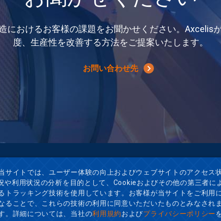
造におけるお客様の課題をお聞かせください。Axcelis
度、生産性を改善する方法をご提案いたします。
お問い合わせ先
当サイトでは、ユーザー体験の向上およびウェブサイトのアクセス
部
主要拠点
Technologies
China
況や利用状況の分析を目的として、Cookieおよびその他の第三者に
y Hill Drive
Germany
るトラッキング技術を使用しています。お客様が当サイトをご利用
 MA 01915-1088
Italy
なることで、これらの技術の利用に同意いただいたものとみなされ
78.787.4000
Japan
す。詳細については、当社の
利用規約
および
プライバシーポリシー
.787.3000
Korea