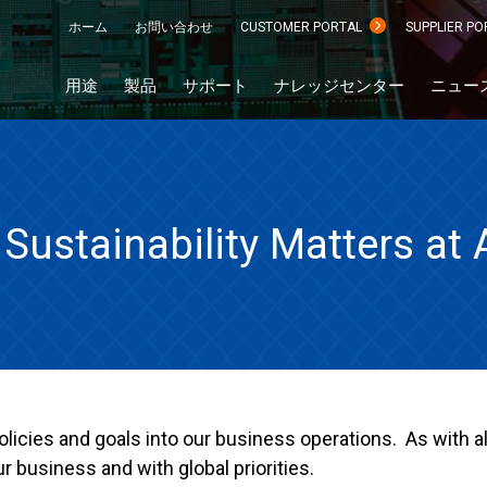
ホーム
お問い合わせ
CUSTOMER PORTAL
SUPPLIER PO
用途
製品
サポート
ナレッジセンター
ニュー
Sustainability Matters at 
policies and goals into our business operations. As with 
ur business and with global priorities.