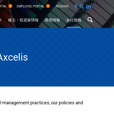
RTAL
EMPLOYEE PORTAL
REGIONS
ス
株主・投資家情報
採用情報
会社情報
Axcelis
Sustainability Document
all management practices, our policies and