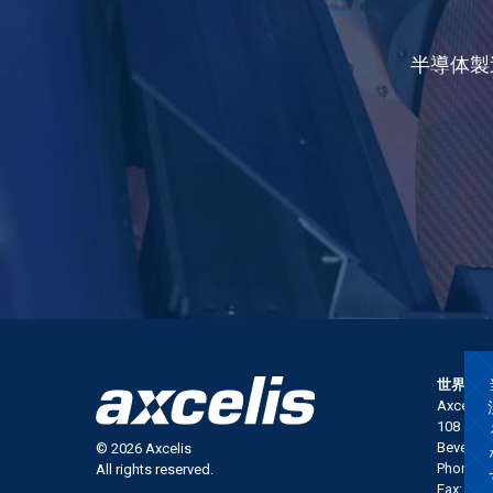
半導体製
世界本
Axcelis 
108 Cherr
Beverly,
© 2026 Axcelis
Phone: 9
All rights reserved.
Fax: 978