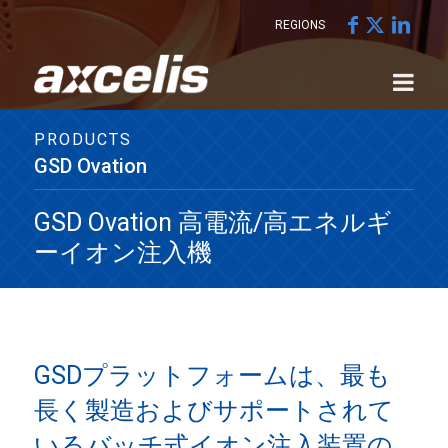
REGIONS
PRODUCTS
GSD Ovation
GSD Ovation 高電流/高エネルギ
ーイオン注入機
GSDプラットフォームは、最も
長く製造およびサポートされて
いるバッチ式イオン注入装置の