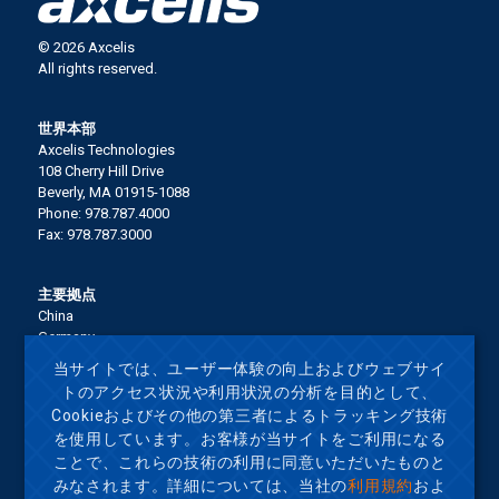
© 2026 Axcelis
All rights reserved.
世界本部
Axcelis Technologies
108 Cherry Hill Drive
Beverly, MA 01915-1088
Phone: 978.787.4000
Fax: 978.787.3000
主要拠点
China
Germany
Italy
当サイトでは、ユーザー体験の向上およびウェブサイ
Japan
トのアクセス状況や利用状況の分析を目的として、
Korea
Cookieおよびその他の第三者によるトラッキング技術
Malaysia
を使用しています。お客様が当サイトをご利用になる
Singapore
ことで、これらの技術の利用に同意いただいたものと
Taiwan
United States
みなされます。詳細については、当社の
利用規約
およ