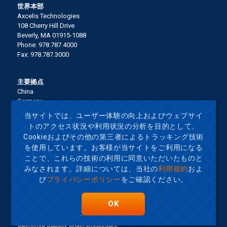
世界本部
Axcelis Technologies
108 Cherry Hill Drive
Beverly, MA 01915-1088
Phone: 978.787.4000
Fax: 978.787.3000
主要拠点
China
Germany
Italy
当サイトでは、ユーザー体験の向上およびウェブサイ
Japan
トのアクセス状況や利用状況の分析を目的として、
Korea
Cookieおよびその他の第三者によるトラッキング技術
Malaysia
を使用しています。お客様が当サイトをご利用になる
Singapore
ことで、これらの技術の利用に同意いただいたものと
Taiwan
United States
みなされます。詳細については、当社の
利用規約
およ
び
プライバシーポリシー
をご確認ください。
Terms of Use
OK
サイトマップ
Privacy Policy
California Supply Chain Disclosure