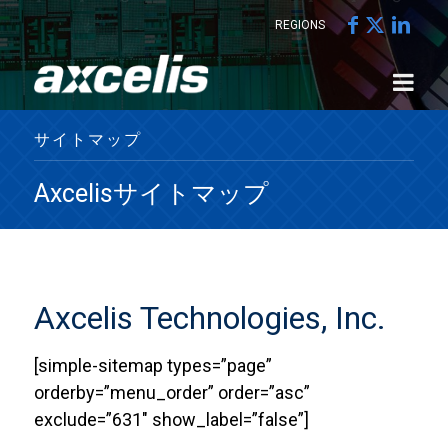
REGIONS
サイトマップ
Axcelisサイトマップ
Axcelis Technologies, Inc.
[simple-sitemap types=”page”
orderby=”menu_order” order=”asc”
exclude=”631″ show_label=”false”]