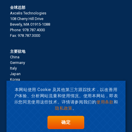
全球总部
Axcelis Technologies
108 Cherry Hill Drive
Beverly, MA 01915-1088
Phone: 978.787.4000
Fax: 978.787.3000
主要驻地
China
Germany
Italy
Japan
Korea
Malaysia
本网站使用 Cookie 及其他第三方跟踪技术，以改善用
Singapore
户体验、分析网站流量和使用情况。使用本网站，即表
Taiwan
United States
示您同意使用这些技术。详情请参阅我们的
使用条款
和
隐私政策
。
Terms of Use
确定
网站地图
Privacy Policy